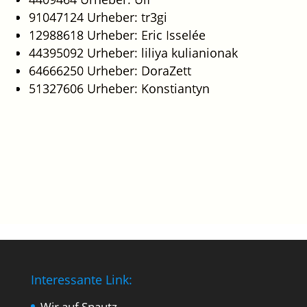
91047124 Urheber: tr3gi
12988618 Urheber: Eric Isselée
44395092 Urheber: liliya kulianionak
64666250 Urheber: DoraZett
51327606 Urheber: Konstiantyn
Interessante Link:
Wir auf Snautz