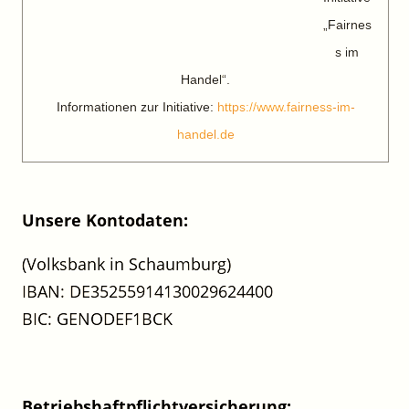
„Fairnes
s im
Handel“.
Informationen zur Initiative:
https://www.fairness-im-
handel.de
Unsere Kontodaten:
(Volksbank in Schaumburg)
IBAN: DE35255914130029624400
BIC: GENODEF1BCK
Betriebshaftpflichtversicherung: